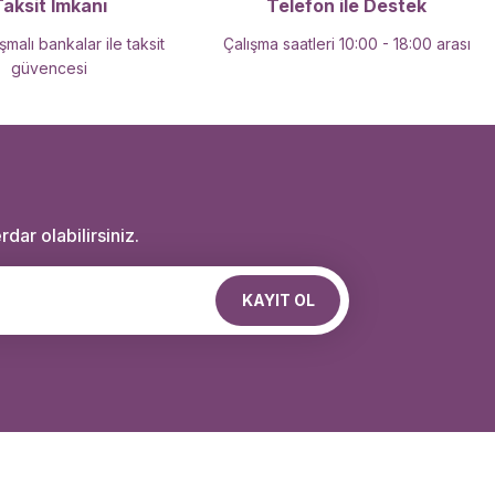
Taksit İmkanı
Telefon ile Destek
malı bankalar ile taksit
Çalışma saatleri 10:00 - 18:00 arası
güvencesi
dar olabilirsiniz.
KAYIT OL