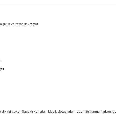
 şıklık ve ferahlık katıyor.
.
tır.
 dikkat çeker. Saçaklı kenarları, klasik detaylarla modernliği harmanlarken, poly