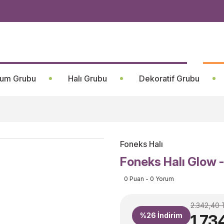
um Grubu
Halı Grubu
Dekoratif Grubu
Foneks Halı
Foneks Halı Glow 
0 Puan - 0 Yorum
2.342,40 
%26
İndirim
1.73