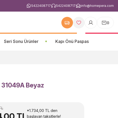
5422408717
5422408717
info@homepera.com
(
)
Seri Sonu Ürünler
Kapı Önü Paspas
- 31049A Beyaz
TL
*1.734,00 TL den
4,00 TL
başlayan taksitlerle!