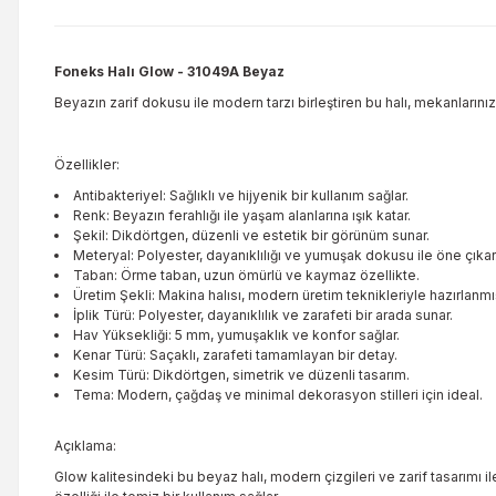
Foneks Halı Glow
- 31049A Beyaz
Beyazın zarif dokusu ile modern tarzı birleştiren bu halı, mekanlarınıza
Özellikler:
Antibakteriyel: Sağlıklı ve hijyenik bir kullanım sağlar.
Renk: Beyazın ferahlığı ile yaşam alanlarına ışık katar.
Şekil: Dikdörtgen, düzenli ve estetik bir görünüm sunar.
Meteryal: Polyester, dayanıklılığı ve yumuşak dokusu ile öne çıkar
Taban: Örme taban, uzun ömürlü ve kaymaz özellikte.
Üretim Şekli: Makina halısı, modern üretim teknikleriyle hazırlanmış
İplik Türü: Polyester, dayanıklılık ve zarafeti bir arada sunar.
Hav Yüksekliği: 5 mm, yumuşaklık ve konfor sağlar.
Kenar Türü: Saçaklı, zarafeti tamamlayan bir detay.
Kesim Türü: Dikdörtgen, simetrik ve düzenli tasarım.
Tema: Modern, çağdaş ve minimal dekorasyon stilleri için ideal.
Açıklama:
Glow kalitesindeki bu beyaz halı, modern çizgileri ve zarif tasarımı ile