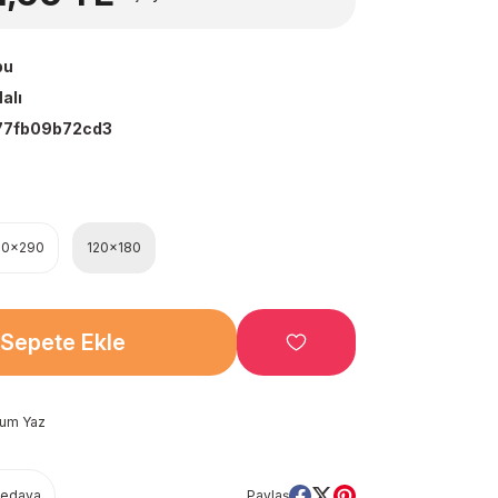
bu
alı
77fb09b72cd3
00x290
120x180
Sepete Ekle
rum Yaz
Bedava
Paylaş