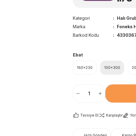
Kategori
Halı Gru
Marka
Foneks H
Barkod Kodu
433036
Ebat
160x230
100x300
2
Tavsiye Et
Karşılaştır
Yo
Hızlı Gönderi
Kargo 