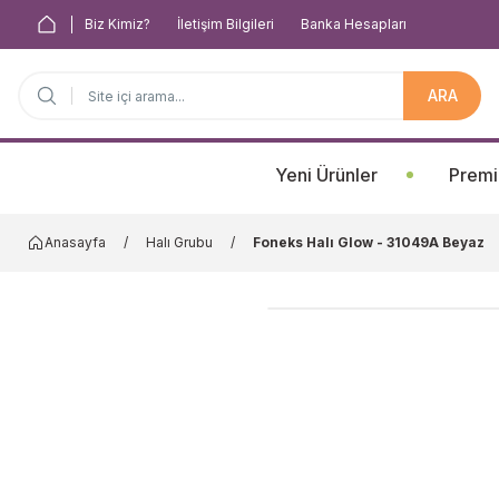
Biz Kimiz?
İletişim Bilgileri
Banka Hesapları
ARA
Anasayfa
Yeni Ürünler
Premi
Anasayfa
Halı Grubu
Foneks Halı Glow - 31049A Beyaz