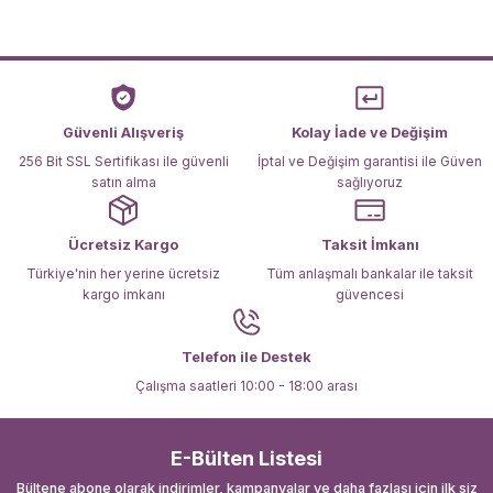
Ürün resmi kalitesiz, bozuk veya görüntülenemiyor.
Ürün açıklamasında eksik bilgiler bulunuyor.
Ürün bilgilerinde hatalar bulunuyor.
Ürün fiyatı diğer sitelerden daha pahalı.
Güvenli Alışveriş
Kolay İade ve Değişim
Bu ürüne benzer farklı alternatifler olmalı.
256 Bit SSL Sertifikası ile güvenli
İptal ve Değişim garantisi ile Güven
satın alma
sağlıyoruz
Ücretsiz Kargo
Taksit İmkanı
Türkiye'nin her yerine ücretsiz
Tüm anlaşmalı bankalar ile taksit
kargo imkanı
güvencesi
Gönder
Telefon ile Destek
Çalışma saatleri 10:00 - 18:00 arası
E-Bülten Listesi
Bültene abone olarak indirimler, kampanyalar ve daha fazlası için ilk siz