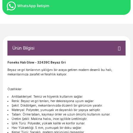
WhatsApp İletişim
Ürün Bilgisi
Foneks Halı Glow
- 32439C Beyaz Gri
Beyaz ve gri tonlarının şıklığını bir araya getiren modern desenli bu halı,
mekanlarınıza zarafet ve ferahlık katıyor.
Özellikler:
Antibakteriyel: Temiz ve hijyenik kullanım sağlar.
Renk: Beyaz ve gri tonları, her dekorasyona uyum sağlar.
Şekil: Dikdörtgen, mekanlarınızda düzenli bir görünüm yaratır.
Materyal: Polyester, yumuşak ve dayanıklı bir yapıya sahiptir.
Taban: Örme taban, kaymayı önler ve uzun ömürlü kullanım sunar.
Üretim Şekli: Makina halısı, ince işçilikle üretilmiştir.
İplik Türü: Polyester, yüksek kalite ve konfor sunar.
Hav Yüksekliği: 5 mm, yumuşak bir doku sağlar.
Kenar Türü: Saçaklı, modern görünümü tamamlar.