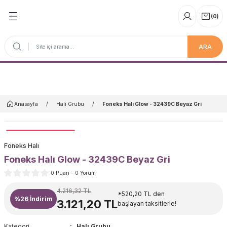
(
0
)
ARA
Anasayfa
Anasayfa
Halı Grubu
Foneks Halı Glow - 32439C Beyaz Gri
Foneks Halı
Foneks Halı Glow - 32439C Beyaz Gri
0 Puan - 0 Yorum
4.216,32 TL
*520,20 TL den
%26
İndirim
3.121,20 TL
başlayan taksitlerle!
Kategori
Halı Grubu