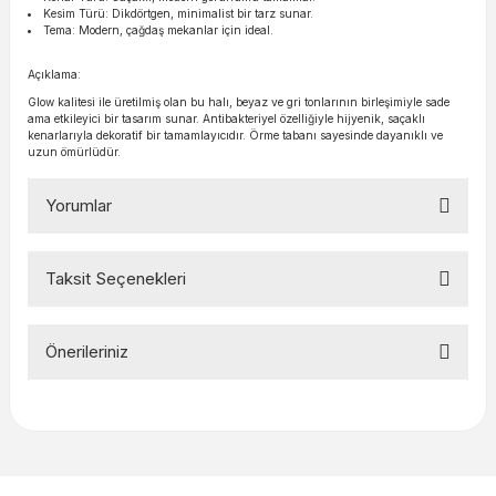
Kesim Türü: Dikdörtgen, minimalist bir tarz sunar.
Tema: Modern, çağdaş mekanlar için ideal.
Açıklama:
Glow kalitesi ile üretilmiş olan bu halı, beyaz ve gri tonlarının birleşimiyle sade
ama etkileyici bir tasarım sunar. Antibakteriyel özelliğiyle hijyenik, saçaklı
kenarlarıyla dekoratif bir tamamlayıcıdır. Örme tabanı sayesinde dayanıklı ve
uzun ömürlüdür.
Yorumlar
Taksit Seçenekleri
Bu ürüne ilk yorumu siz yapın!
Önerileriniz
Yorum Yaz
Bu ürünün fiyat bilgisi, resim, ürün açıklamalarında ve diğer
konularda yetersiz gördüğünüz noktaları öneri formunu
kullanarak tarafımıza iletebilirsiniz.
Görüş ve önerileriniz için teşekkür ederiz.