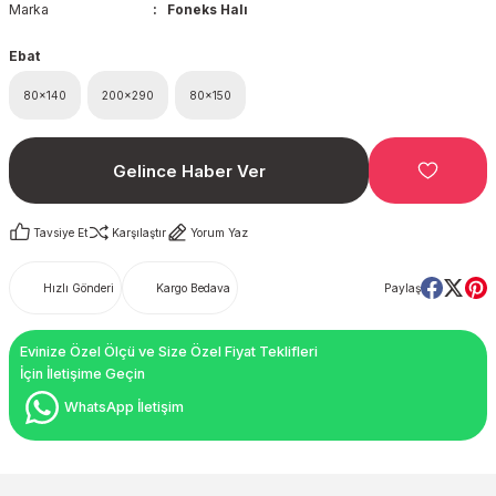
Marka
Foneks Halı
Ebat
80x140
200x290
80x150
Gelince Haber Ver
Tavsiye Et
Karşılaştır
Yorum Yaz
Hızlı Gönderi
Kargo Bedava
Paylaş
Evinize Özel Ölçü ve Size Özel Fiyat Teklifleri
İçin İletişime Geçin
WhatsApp İletişim