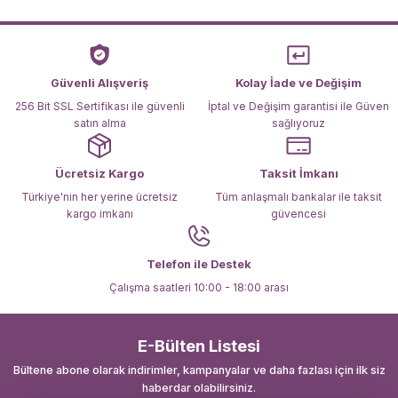
Ürün resmi kalitesiz, bozuk veya görüntülenemiyor.
Ürün açıklamasında eksik bilgiler bulunuyor.
Ürün bilgilerinde hatalar bulunuyor.
Ürün fiyatı diğer sitelerden daha pahalı.
Güvenli Alışveriş
Kolay İade ve Değişim
Bu ürüne benzer farklı alternatifler olmalı.
256 Bit SSL Sertifikası ile güvenli
İptal ve Değişim garantisi ile Güven
satın alma
sağlıyoruz
Ücretsiz Kargo
Taksit İmkanı
Türkiye'nin her yerine ücretsiz
Tüm anlaşmalı bankalar ile taksit
kargo imkanı
güvencesi
Gönder
Telefon ile Destek
Çalışma saatleri 10:00 - 18:00 arası
E-Bülten Listesi
Bültene abone olarak indirimler, kampanyalar ve daha fazlası için ilk siz
haberdar olabilirsiniz.