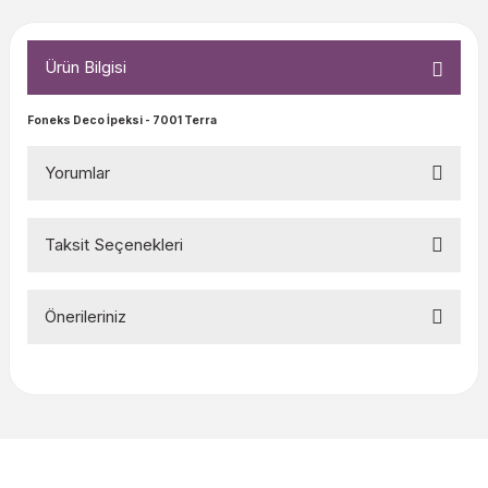
Ürün Bilgisi
Foneks Deco İpeksi
- 7001 Terra
Yorumlar
Taksit Seçenekleri
Bu ürüne ilk yorumu siz yapın!
Önerileriniz
Yorum Yaz
Bu ürünün fiyat bilgisi, resim, ürün açıklamalarında ve diğer
konularda yetersiz gördüğünüz noktaları öneri formunu
kullanarak tarafımıza iletebilirsiniz.
Görüş ve önerileriniz için teşekkür ederiz.