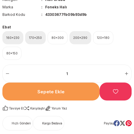
Marka
Foneks Halı
Barkod Kodu
43303677fb09b93d9b
Ebat
160x230
170x250
80x300
200x290
120x180
80x150
Sepete Ekle
Tavsiye Et
Karşılaştır
Yorum Yaz
Hızlı Gönderi
Kargo Bedava
Paylaş