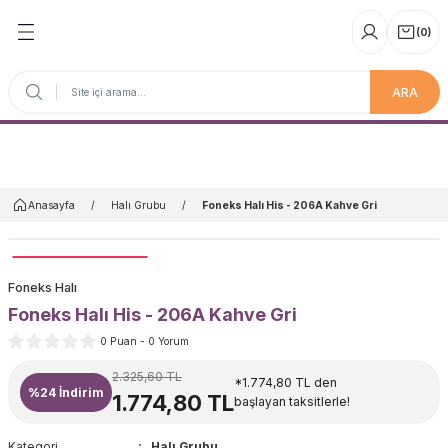
(
0
)
ARA
Anasayfa
Anasayfa
Halı Grubu
Foneks Halı His - 206A Kahve Gri
Foneks Halı
Foneks Halı His - 206A Kahve Gri
0 Puan - 0 Yorum
2.325,60 TL
*1.774,80 TL den
%24
İndirim
1.774,80 TL
başlayan taksitlerle!
Kategori
Halı Grubu