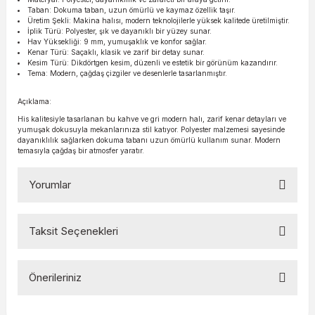
Taban: Dokuma taban, uzun ömürlü ve kaymaz özellik taşır.
Üretim Şekli: Makina halısı, modern teknolojilerle yüksek kalitede üretilmiştir.
İplik Türü: Polyester, şık ve dayanıklı bir yüzey sunar.
Hav Yüksekliği: 9 mm, yumuşaklık ve konfor sağlar.
Kenar Türü: Saçaklı, klasik ve zarif bir detay sunar.
Kesim Türü: Dikdörtgen kesim, düzenli ve estetik bir görünüm kazandırır.
Tema: Modern, çağdaş çizgiler ve desenlerle tasarlanmıştır.
Açıklama:
His kalitesiyle tasarlanan bu kahve ve gri modern halı, zarif kenar detayları ve
yumuşak dokusuyla mekanlarınıza stil katıyor. Polyester malzemesi sayesinde
dayanıklılık sağlarken dokuma tabanı uzun ömürlü kullanım sunar. Modern
temasıyla çağdaş bir atmosfer yaratır.
Yorumlar
Taksit Seçenekleri
Bu ürüne ilk yorumu siz yapın!
Önerileriniz
Yorum Yaz
Bu ürünün fiyat bilgisi, resim, ürün açıklamalarında ve diğer