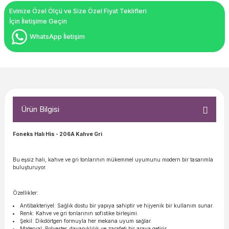
Evinize Özel Ölçü ve Size Özel Fiyat Teklifleri
İçin İletişime Geçin
WhatsApp İletişim
Ürün Bilgisi
Foneks Halı His
- 206A Kahve Gri
Bu eşsiz halı, kahve ve gri tonlarının mükemmel uyumunu modern bir tasarımla
buluşturuyor.
Özellikler:
Antibakteriyel: Sağlık dostu bir yapıya sahiptir ve hijyenik bir kullanım sunar.
Renk: Kahve ve gri tonlarının sofistike birleşimi.
Şekil: Dikdörtgen formuyla her mekana uyum sağlar.
Materyal: Polyester, dayanıklılık ve zarafeti bir araya getirir.