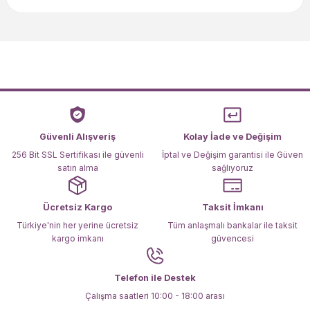
konularda yetersiz gördüğünüz noktaları öneri formunu
kullanarak tarafımıza iletebilirsiniz.
Görüş ve önerileriniz için teşekkür ederiz.
Ürün resmi kalitesiz, bozuk veya görüntülenemiyor.
Ürün açıklamasında eksik bilgiler bulunuyor.
Ürün bilgilerinde hatalar bulunuyor.
Ürün fiyatı diğer sitelerden daha pahalı.
Güvenli Alışveriş
Kolay İade ve Değişim
Bu ürüne benzer farklı alternatifler olmalı.
256 Bit SSL Sertifikası ile güvenli
İptal ve Değişim garantisi ile Güven
satın alma
sağlıyoruz
Ücretsiz Kargo
Taksit İmkanı
Türkiye'nin her yerine ücretsiz
Tüm anlaşmalı bankalar ile taksit
kargo imkanı
güvencesi
Gönder
Telefon ile Destek
Çalışma saatleri 10:00 - 18:00 arası