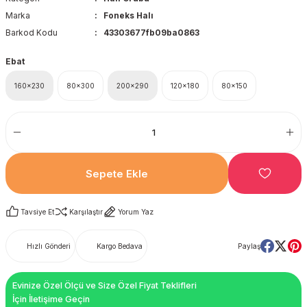
Marka
Foneks Halı
Barkod Kodu
43303677fb09ba0863
Ebat
160x230
80x300
200x290
120x180
80x150
Sepete Ekle
Tavsiye Et
Karşılaştır
Yorum Yaz
Hızlı Gönderi
Kargo Bedava
Paylaş
Evinize Özel Ölçü ve Size Özel Fiyat Teklifleri
İçin İletişime Geçin