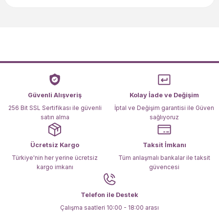
konularda yetersiz gördüğünüz noktaları öneri formunu
kullanarak tarafımıza iletebilirsiniz.
Görüş ve önerileriniz için teşekkür ederiz.
Ürün resmi kalitesiz, bozuk veya görüntülenemiyor.
Ürün açıklamasında eksik bilgiler bulunuyor.
Ürün bilgilerinde hatalar bulunuyor.
Ürün fiyatı diğer sitelerden daha pahalı.
Güvenli Alışveriş
Kolay İade ve Değişim
Bu ürüne benzer farklı alternatifler olmalı.
256 Bit SSL Sertifikası ile güvenli
İptal ve Değişim garantisi ile Güven
satın alma
sağlıyoruz
Ücretsiz Kargo
Taksit İmkanı
Türkiye'nin her yerine ücretsiz
Tüm anlaşmalı bankalar ile taksit
kargo imkanı
güvencesi
Gönder
Telefon ile Destek
Çalışma saatleri 10:00 - 18:00 arası