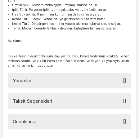
sunar.
Üretim Şekli: Modern teknolojiyle üretilmiş makine halısı.
İplik Türü: Polyester iplik, yumuşak doku ve uzun ömür sunar.
Hav Yüksekliği: 9 mm, hem konfor hem de lüks hissi yaratır.
Kenar Türü: Saçaklı kenar, halıya geleneksel bir zarafet katar.
Kesim Türü: Dikdörtgen kesim, her yaşam alanına kolayca uyum sağlar.
Tema: Modern desenlerle klasik detayları birleştiren benzersiz tasarım.
Açıklama:
His kalitesinin eşsiz dokusunu taşıyan bu halı, kahve tonlarının sıcaklığı ile her
mekana samimi ve şık bir hava katar. Zarif tasarımı ve dayanıklı yapısıyla uzun
yıllar kullanım için uygundur.
Yorumlar
Taksit Seçenekleri
Bu ürüne ilk yorumu siz yapın!
Önerileriniz
Yorum Yaz
Bu ürünün fiyat bilgisi, resim, ürün açıklamalarında ve diğer