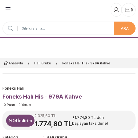
(
)
ARA
Anasayfa
Anasayfa
Halı Grubu
Foneks Halı His - 979A Kahve
Foneks Halı
Foneks Halı His - 979A Kahve
0 Puan - 0 Yorum
2.325,60 TL
*1.774,80 TL den
%24
İndirim
1.774,80 TL
başlayan taksitlerle!
Kategori
Halı Grubu