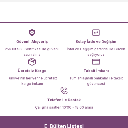
Görüş ve önerileriniz için teşekkür ederiz.
Ürün resmi kalitesiz, bozuk veya görüntülenemiyor.
Ürün açıklamasında eksik bilgiler bulunuyor.
Ürün bilgilerinde hatalar bulunuyor.
Ürün fiyatı diğer sitelerden daha pahalı.
Güvenli Alışveriş
Kolay İade ve Değişim
Bu ürüne benzer farklı alternatifler olmalı.
256 Bit SSL Sertifikası ile güvenli
İptal ve Değişim garantisi ile Güven
satın alma
sağlıyoruz
Ücretsiz Kargo
Taksit İmkanı
Türkiye'nin her yerine ücretsiz
Tüm anlaşmalı bankalar ile taksit
kargo imkanı
güvencesi
Gönder
Telefon ile Destek
Çalışma saatleri 10:00 - 18:00 arası
E-Bülten Listesi