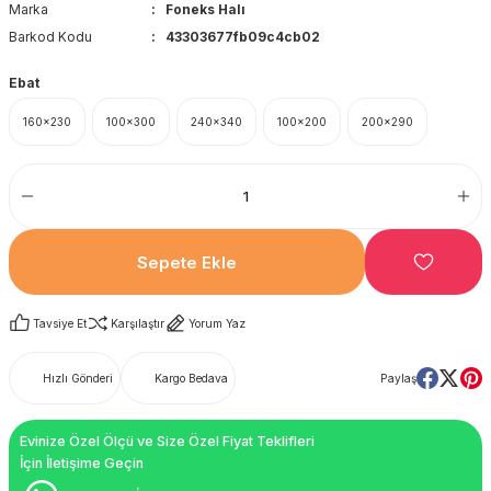
Marka
Foneks Halı
Barkod Kodu
43303677fb09c4cb02
Ebat
160x230
100x300
240x340
100x200
200x290
Sepete Ekle
Tavsiye Et
Karşılaştır
Yorum Yaz
Hızlı Gönderi
Kargo Bedava
Paylaş
Evinize Özel Ölçü ve Size Özel Fiyat Teklifleri
İçin İletişime Geçin