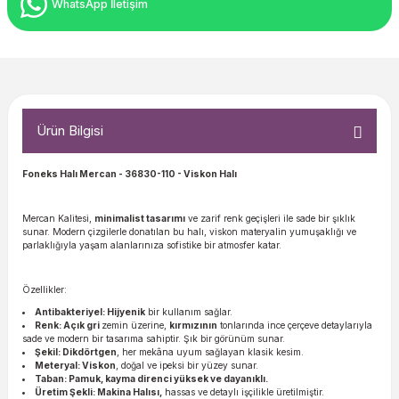
WhatsApp İletişim
Ürün Bilgisi
Foneks Halı Mercan
- 36830-110 - Viskon Halı
Mercan Kalitesi,
minimalist tasarımı
ve zarif renk geçişleri ile sade bir şıklık
sunar. Modern çizgilerle donatılan bu halı, viskon materyalin yumuşaklığı ve
parlaklığıyla yaşam alanlarınıza sofistike bir atmosfer katar.
Özellikler:
Antibakteriyel: Hijyenik
bir kullanım sağlar.
Renk: Açık gri
zemin üzerine,
kırmızının
tonlarında ince çerçeve detaylarıyla
sade ve modern bir tasarıma sahiptir. Şık bir görünüm sunar.
Şekil: Dikdörtgen
, her mekâna uyum sağlayan klasik kesim.
Meteryal: Viskon
, doğal ve ipeksi bir yüzey sunar.
Taban: Pamuk, kayma direnci yüksek ve dayanıklı.
Üretim Şekli: Makina Halısı,
hassas ve detaylı işçilikle üretilmiştir.