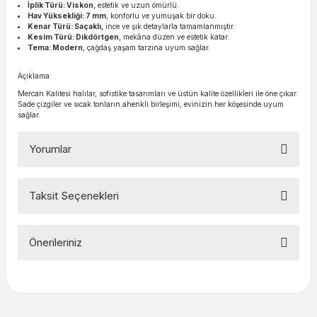
İplik Türü: Viskon,
estetik ve uzun ömürlü.
Hav Yüksekliği: 7 mm
, konforlu ve yumuşak bir doku.
Kenar Türü: Saçaklı,
ince ve şık detaylarla tamamlanmıştır.
Kesim Türü: Dikdörtgen
, mekâna düzen ve estetik katar.
Tema: Modern
, çağdaş yaşam tarzına uyum sağlar.
Açıklama:
Mercan Kalitesi halılar, sofistike tasarımları ve üstün kalite özellikleri ile öne çıkar.
Sade çizgiler ve sıcak tonların ahenkli birleşimi, evinizin her köşesinde uyum
sağlar.
Yorumlar
Taksit Seçenekleri
Bu ürüne ilk yorumu siz yapın!
Önerileriniz
Yorum Yaz
Bu ürünün fiyat bilgisi, resim, ürün açıklamalarında ve diğer
konularda yetersiz gördüğünüz noktaları öneri formunu
kullanarak tarafımıza iletebilirsiniz.