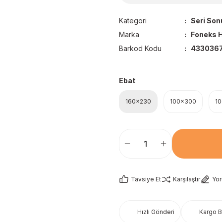
Kategori
Seri Son
Marka
Foneks H
Barkod Kodu
433036
Ebat
160x230
100x300
1
Tavsiye Et
Karşılaştır
Yo
Hızlı Gönderi
Kargo 