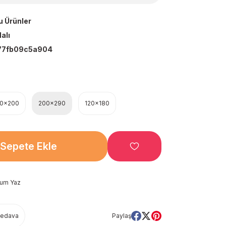
u Ürünler
alı
77fb09c5a904
00x200
200x290
120x180
Sepete Ekle
rum Yaz
Bedava
Paylaş