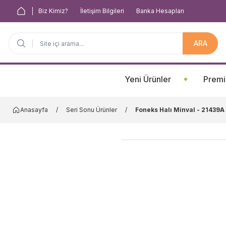
Biz Kimiz?
İletişim Bilgileri
Banka Hesapları
ARA
Anasayfa
Yeni Ürünler
Premi
Anasayfa
Seri Sonu Ürünler
Foneks Halı Minval - 21439A