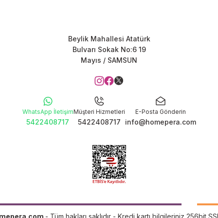
Beylik Mahallesi Atatürk
Bulvarı Sokak No:6 19
Mayıs / SAMSUN
WhatsApp İletişim
Müşteri Hizmetleri
E-Posta Gönderin
5422408717
5422408717
info@homepera.com
mepera.com
- Tüm hakları saklıdır - Kredi kartı bilgileriniz 256bit SS