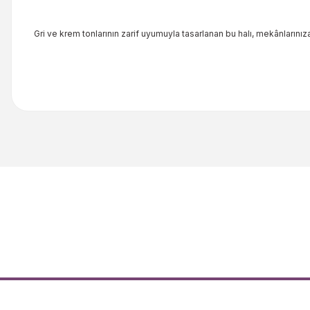
Gri ve krem tonlarının zarif uyumuyla tasarlanan bu halı, mekânlarınız
Bu ürünün fiyat bilgisi, resim, ürün açıklamalarında ve diğer kon
Görüş ve önerileriniz için teşekkür ederiz.
Ürün resmi kalitesiz, bozuk veya görüntülenemiyor.
Ürün açıklamasında eksik bilgiler bulunuyor.
Ürün bilgilerinde hatalar bulunuyor.
Ürün fiyatı diğer sitelerden daha pahalı.
Bu ürüne benzer farklı alternatifler olmalı.