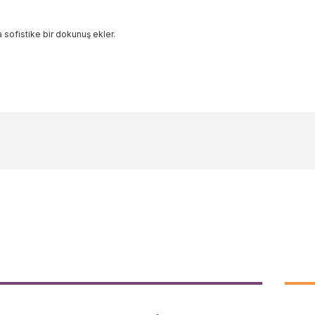
a sofistike bir dokunuş ekler.
ularda yetersiz gördüğünüz noktaları öneri formunu kullanarak tarafımıza 
Bu ürüne ilk yorumu siz yapın!
Yorum Yaz