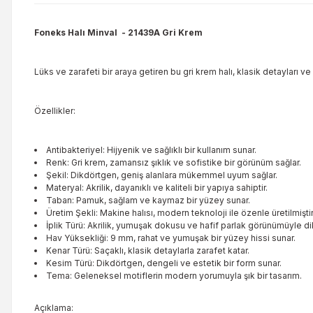
Foneks Halı Minval
- 21439A Gri Krem
Lüks ve zarafeti bir araya getiren bu gri krem halı, klasik detayları v
Özellikler:
Antibakteriyel: Hijyenik ve sağlıklı bir kullanım sunar.
Renk: Gri krem, zamansız şıklık ve sofistike bir görünüm sağlar.
Şekil: Dikdörtgen, geniş alanlara mükemmel uyum sağlar.
Materyal: Akrilik, dayanıklı ve kaliteli bir yapıya sahiptir.
Taban: Pamuk, sağlam ve kaymaz bir yüzey sunar.
Üretim Şekli: Makine halısı, modern teknoloji ile özenle üretilmiştir
İplik Türü: Akrilik, yumuşak dokusu ve hafif parlak görünümüyle di
Hav Yüksekliği: 9 mm, rahat ve yumuşak bir yüzey hissi sunar.
Kenar Türü: Saçaklı, klasik detaylarla zarafet katar.
Kesim Türü: Dikdörtgen, dengeli ve estetik bir form sunar.
Tema: Geleneksel motiflerin modern yorumuyla şık bir tasarım.
Açıklama: