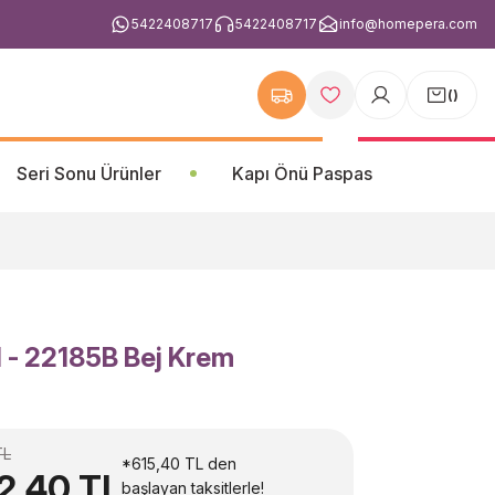
5422408717
5422408717
info@homepera.com
(
)
Seri Sonu Ürünler
Kapı Önü Paspas
l - 22185B Bej Krem
TL
*615,40 TL den
2,40 TL
başlayan taksitlerle!