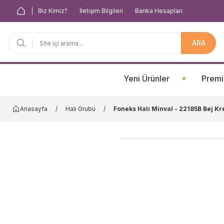
Biz Kimiz?
İletişim Bilgileri
Banka Hesapları
ARA
Anasayfa
Yeni Ürünler
Premi
Anasayfa
Halı Grubu
Foneks Halı Minval - 22185B Bej K