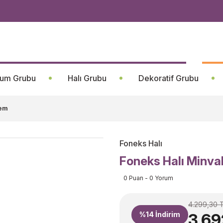
um Grubu
Halı Grubu
Dekoratif Grubu
rem
Foneks Halı
Foneks Halı Minva
0 Puan - 0 Yorum
4.299,30 
%14
İndirim
3.69