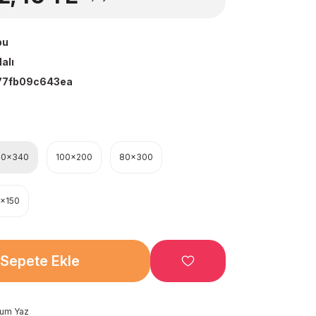
bu
alı
77fb09c643ea
40x340
100x200
80x300
x150
Sepete Ekle
rum Yaz