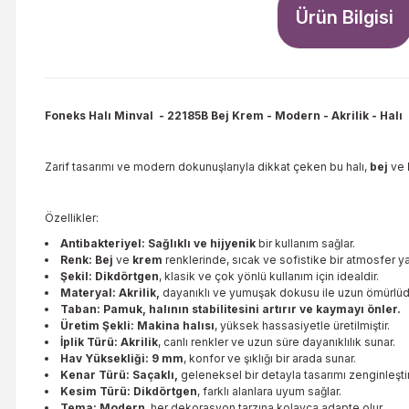
Ürün Bilgisi
Foneks Halı Minval
- 22185B Bej Krem - Modern - Akrilik - Halı
Zarif tasarımı ve modern dokunuşlarıyla dikkat çeken bu halı,
bej
ve
Özellikler:
Antibakteriyel: Sağlıklı ve hijyenik
bir kullanım sağlar.
Renk: Bej
ve
krem
renklerinde, sıcak ve sofistike bir atmosfer yar
Şekil: Dikdörtgen
, klasik ve çok yönlü kullanım için idealdir.
Materyal: Akrilik,
dayanıklı ve yumuşak dokusu ile uzun ömürlüd
Taban: Pamuk, halının stabilitesini artırır ve kaymayı önler.
Üretim Şekli: Makina halısı
, yüksek hassasiyetle üretilmiştir.
İplik Türü: Akrilik
, canlı renkler ve uzun süre dayanıklılık sunar.
Hav Yüksekliği: 9 mm
, konfor ve şıklığı bir arada sunar.
Kenar Türü: Saçaklı,
geleneksel bir detayla tasarımı zenginleştiri
Kesim Türü: Dikdörtgen
, farklı alanlara uyum sağlar.
Tema: Modern
, her dekorasyon tarzına kolayca adapte olur.