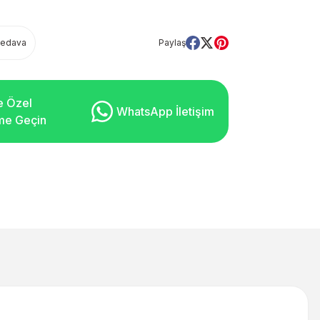
Bedava
Paylaş
e Özel
WhatsApp İletişim
şime Geçin