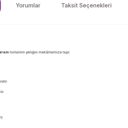
Yorumlar
Taksit Seçenekleri
krem
tonlarının şıklığını mekânlarınıza taşır.
atır.
ür.
r.