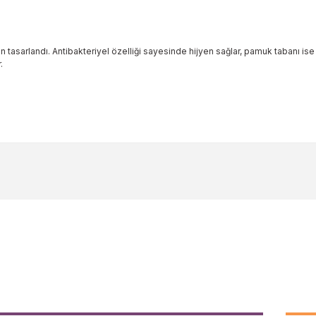
n tasarlandı. Antibakteriyel özelliği sayesinde hijyen sağlar, pamuk tabanı ise
.
ularda yetersiz gördüğünüz noktaları öneri formunu kullanarak tarafımıza 
Bu ürüne ilk yorumu siz yapın!
Yorum Yaz