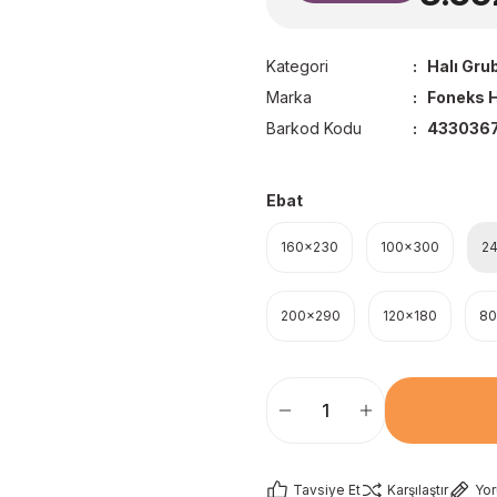
Kategori
Halı Gru
Marka
Foneks H
Barkod Kodu
433036
Ebat
160x230
100x300
2
200x290
120x180
80
Tavsiye Et
Karşılaştır
Yo