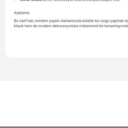
Açıklama:
Bu zarif halı, modern yaşam alanlarınızda estetik bir vurgu yapmak içi
klasik hem de modern dekorasyonlara mükemmel bir tamamlayıcıdır
Bu ürünün fiyat bilgisi, resim, ürün açıklamalarında ve diğer kon
Görüş ve önerileriniz için teşekkür ederiz.
Ürün resmi kalitesiz, bozuk veya görüntülenemiyor.
Ürün açıklamasında eksik bilgiler bulunuyor.
Ürün bilgilerinde hatalar bulunuyor.
Ürün fiyatı diğer sitelerden daha pahalı.
Bu ürüne benzer farklı alternatifler olmalı.