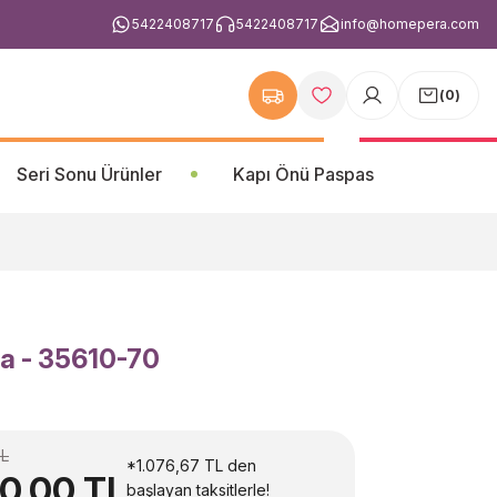
5422408717
5422408717
info@homepera.com
(
0
)
Seri Sonu Ürünler
Kapı Önü Paspas
a - 35610-70
TL
*1.076,67 TL den
0,00 TL
başlayan taksitlerle!