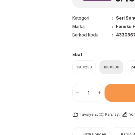
Kategori
Seri Son
Marka
Foneks H
Barkod Kodu
4330367
Ebat
160x230
100x300
2
Tavsiye Et
Karşılaştır
Yo
Hızlı Gönderi
Kargo 