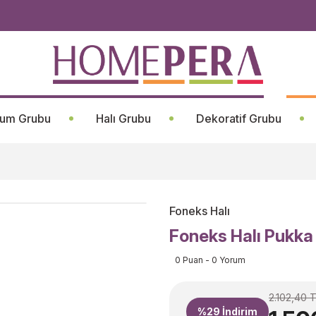
um Grubu
Halı Grubu
Dekoratif Grubu
Foneks Halı
Foneks Halı Pukka
0 Puan - 0 Yorum
2.102,40 
%29
İndirim