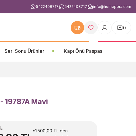
5422408717
5422408717
info@homepera.com
(
)
Seri Sonu Ürünler
Kapı Önü Paspas
 - 19787A Mavi
TL
*1.500,00 TL den