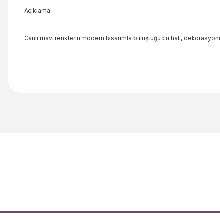
Açıklama:
Canlı mavi renklerin modern tasarımla buluştuğu bu halı, dekorasyon
Bu ürünün fiyat bilgisi, resim, ürün açıklamalarında ve diğer kon
Görüş ve önerileriniz için teşekkür ederiz.
Ürün resmi kalitesiz, bozuk veya görüntülenemiyor.
Ürün açıklamasında eksik bilgiler bulunuyor.
Ürün bilgilerinde hatalar bulunuyor.
Ürün fiyatı diğer sitelerden daha pahalı.
Bu ürüne benzer farklı alternatifler olmalı.