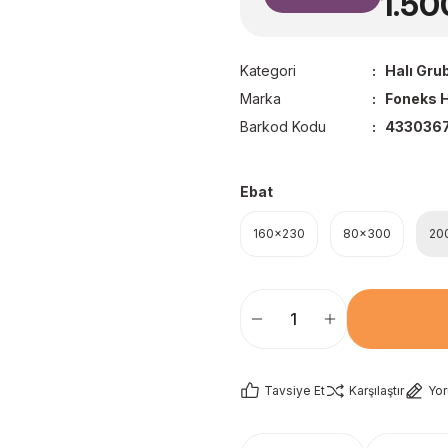
1.50
Kategori
Halı Gru
Marka
Foneks H
Barkod Kodu
433036
Ebat
160x230
80x300
20
Tavsiye Et
Karşılaştır
Yo