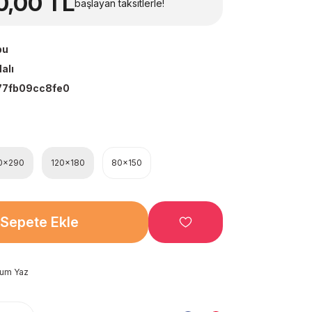
0,00 TL
başlayan taksitlerle!
bu
alı
77fb09cc8fe0
0x290
120x180
80x150
Sepete Ekle
rum Yaz