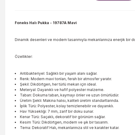
Foneks Halı Pukka
- 19787A Mavi
Dinamik desenleri ve modern tasarımıyla mekanlarınıza enerjik bir do
Özellikler:
Antibakteriyel: Sağlıklı bir yaşam alanı sağlar.
Renk: Modern mavi tonları, ferah bir atmosfer yaratır.
Şekil: Dikdörtgen, her türlü mekan için ideal.
Meteryal: Dayanıklı ve hafif polyester malzeme.
Taban: Dokuma taban, kaymayı önler ve uzun ömürlüdür.
Üretim Şekli: Makina halısı, kaliteli üretim standartlarında.
İplik Türü: Polyester, kolay temizlenebilir ve dayanıklı.
Hav Yüksekliği: 7 mm, zarif bir doku sunar.
Kenar Türü: Saçaklı, dekoratif bir görünüm sağlar.
Kesim Türü: Dikdörtgen, modern ve şık bir tasarım.
Tema: Dekoratif Halı, mekanlarınıza stil ve karakter katar.