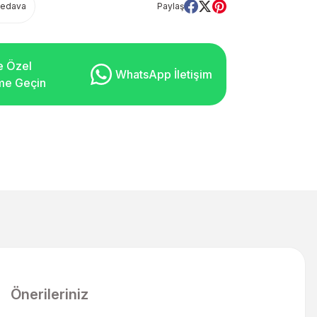
Bedava
Paylaş
e Özel
WhatsApp İletişim
şime Geçin
Önerileriniz