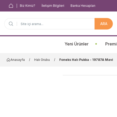
Biz Kimiz?
İletişim Bilgileri
Banka Hesapları
ARA
Anasayfa
Yeni Ürünler
Premi
Anasayfa
Halı Grubu
Foneks Halı Pukka - 19787A Mavi