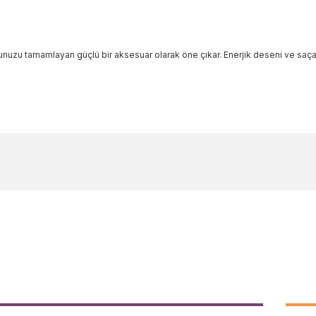
unuzu tamamlayan güçlü bir aksesuar olarak öne çıkar. Enerjik deseni ve saç
ularda yetersiz gördüğünüz noktaları öneri formunu kullanarak tarafımıza 
Bu ürüne ilk yorumu siz yapın!
Yorum Yaz