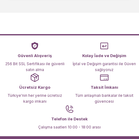
kullanarak tarafımıza iletebilirsiniz.
Görüş ve önerileriniz için teşekkür ederiz.
Ürün resmi kalitesiz, bozuk veya görüntülenemiyor.
Ürün açıklamasında eksik bilgiler bulunuyor.
Ürün bilgilerinde hatalar bulunuyor.
Ürün fiyatı diğer sitelerden daha pahalı.
Güvenli Alışveriş
Kolay İade ve Değişim
Bu ürüne benzer farklı alternatifler olmalı.
256 Bit SSL Sertifikası ile güvenli
İptal ve Değişim garantisi ile Güven
satın alma
sağlıyoruz
Ücretsiz Kargo
Taksit İmkanı
Türkiye'nin her yerine ücretsiz
Tüm anlaşmalı bankalar ile taksit
kargo imkanı
güvencesi
Gönder
Telefon ile Destek
Çalışma saatleri 10:00 - 18:00 arası