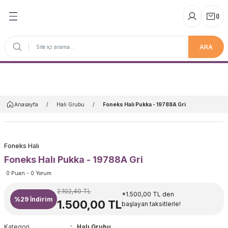
(
)
ARA
Anasayfa
Anasayfa
Halı Grubu
Foneks Halı Pukka - 19788A Gri
Foneks Halı
Foneks Halı Pukka - 19788A Gri
0 Puan - 0 Yorum
2.102,40 TL
*1.500,00 TL den
%29
İndirim
1.500,00 TL
başlayan taksitlerle!
Kategori
Halı Grubu