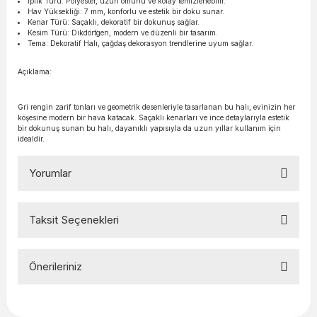
İplik Türü: Polyester, uzun ömürlü ve kolay temizlenebilir.
Hav Yüksekliği: 7 mm, konforlu ve estetik bir doku sunar.
Kenar Türü: Saçaklı, dekoratif bir dokunuş sağlar.
Kesim Türü: Dikdörtgen, modern ve düzenli bir tasarım.
Tema: Dekoratif Halı, çağdaş dekorasyon trendlerine uyum sağlar.
Açıklama:
Gri rengin zarif tonları ve geometrik desenleriyle tasarlanan bu halı, evinizin her
köşesine modern bir hava katacak. Saçaklı kenarları ve ince detaylarıyla estetik
bir dokunuş sunan bu halı, dayanıklı yapısıyla da uzun yıllar kullanım için
idealdir.
Yorumlar
Taksit Seçenekleri
Bu ürüne ilk yorumu siz yapın!
Önerileriniz
Yorum Yaz
Bu ürünün fiyat bilgisi, resim, ürün açıklamalarında ve diğer
konularda yetersiz gördüğünüz noktaları öneri formunu