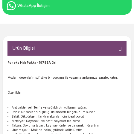
WhatsApp İletişim
Ürün Bilgisi
Foneks Halı Pukka
- 19788A Gri
Modern desenlerin sofistike bir yorumu ile yaşam alanlarınıza zarafet katın.
Özellikler:
Antibakteriyel: Temiz ve sağlıklı bir kullanım sağlar.
Renk: Gri tonlarının şıklığı ile modern bir görünüm sunar.
Şekil: Dikdörtgen, farklı mekanlar için ideal boyut.
Meteryal: Dayanıklı ve hafif polyester malzeme.
Taban: Dokuma taban, kaymayı önler ve dayanıklılığı artırır.
Üretim Şekli: Makina halısı, yüksek kalite üretim.