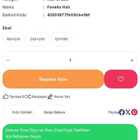
Marka
Foneks Halı
Barkod Kodu
43303677fb09cbe9bf
Ebat
160x230
200x290
120x180
Sepete Ekle
Tavsiye Et
Karşılaştır
Yorum Yaz
Hızlı Gönderi
Kargo Bedava
Paylaş
Evinize Özel Ölçü ve Size Özel Fiyat Teklifleri
İçin İletişime Geçin