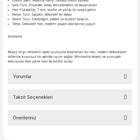
Üretim Şekli: Makina halısı, hassas üretim kalitesi.
İplik Türü: Polyester, kolay temizlenebilir ve dayanıklıdır.
Hav Yüksekliği: 7 mm, konfor ve şıklığı bir araya getirir.
Kenar Türü: Saçaklı, dekoratif bir detay.
Kesim Türü: Dikdörtgen, estetik ve düzenli tasarım.
Tema: Dekoratif Halı, modern yaşam alanlarına uygun.
Açıklama:
Beyaz ve gri renklerin sade uyumuyla tasarlanan bu halı, modern dekorasyon
stillerine kusursuz bir şekilde uyum sağlar. Minimalist deseni ve yumuşak
dokusuyla hem şıklık hem de konfor sunar.
Yorumlar
Taksit Seçenekleri
Bu ürüne ilk yorumu siz yapın!
Önerileriniz
Yorum Yaz
Bu ürünün fiyat bilgisi, resim, ürün açıklamalarında ve diğer
konularda yetersiz gördüğünüz noktaları öneri formunu