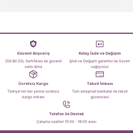
kullanarak tarafımıza iletebilirsiniz.
Görüş ve önerileriniz için teşekkür ederiz.
Ürün resmi kalitesiz, bozuk veya görüntülenemiyor.
Ürün açıklamasında eksik bilgiler bulunuyor.
Ürün bilgilerinde hatalar bulunuyor.
Ürün fiyatı diğer sitelerden daha pahalı.
Güvenli Alışveriş
Kolay İade ve Değişim
Bu ürüne benzer farklı alternatifler olmalı.
256 Bit SSL Sertifikası ile güvenli
İptal ve Değişim garantisi ile Güven
satın alma
sağlıyoruz
Ücretsiz Kargo
Taksit İmkanı
Türkiye'nin her yerine ücretsiz
Tüm anlaşmalı bankalar ile taksit
kargo imkanı
güvencesi
Gönder
Telefon ile Destek
Çalışma saatleri 10:00 - 18:00 arası