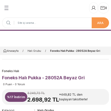
(
)
ARA
Anasayfa
Anasayfa
Halı Grubu
Foneks Halı Pukka - 28052A Beyaz Gri
Foneks Halı
Foneks Halı Pukka - 28052A Beyaz Gri
0 Puan - 0 Yorum
3.249,72 TL
*449,82 TL den
%17
İndirim
2.698,92 TL
başlayan taksitlerle!
Kategori
Halı Grubu