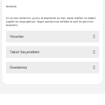
Açıklama:
Gri ve mavi tonlarının uyumu ile tasarlanan bu halı, klasik motifleri ve modern
çizgileri bir araya getiriyor. Yaşam alanlarınıza sofistike ve zarif bir görünüm
kazandırır.
Yorumlar
Taksit Seçenekleri
Bu ürüne ilk yorumu siz yapın!
Önerileriniz
Yorum Yaz
Bu ürünün fiyat bilgisi, resim, ürün açıklamalarında ve diğer
konularda yetersiz gördüğünüz noktaları öneri formunu
kullanarak tarafımıza iletebilirsiniz.
Görüş ve önerileriniz için teşekkür ederiz.
Ürün resmi kalitesiz, bozuk veya görüntülenemiyor.