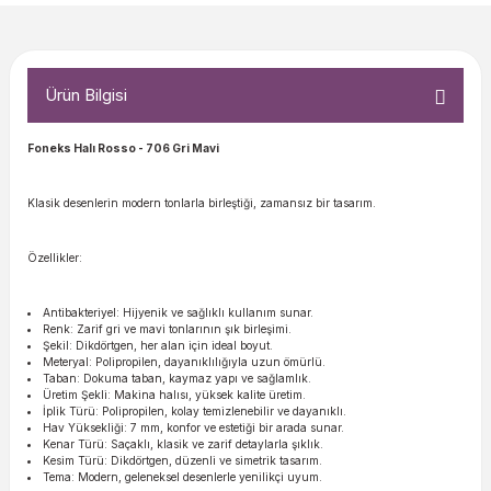
Ürün Bilgisi
Foneks Halı Rosso
- 706 Gri Mavi
Klasik desenlerin modern tonlarla birleştiği, zamansız bir tasarım.
Özellikler:
Antibakteriyel: Hijyenik ve sağlıklı kullanım sunar.
Renk: Zarif gri ve mavi tonlarının şık birleşimi.
Şekil: Dikdörtgen, her alan için ideal boyut.
Meteryal: Polipropilen, dayanıklılığıyla uzun ömürlü.
Taban: Dokuma taban, kaymaz yapı ve sağlamlık.
Üretim Şekli: Makina halısı, yüksek kalite üretim.
İplik Türü: Polipropilen, kolay temizlenebilir ve dayanıklı.
Hav Yüksekliği: 7 mm, konfor ve estetiği bir arada sunar.
Kenar Türü: Saçaklı, klasik ve zarif detaylarla şıklık.
Kesim Türü: Dikdörtgen, düzenli ve simetrik tasarım.
Tema: Modern, geleneksel desenlerle yenilikçi uyum.