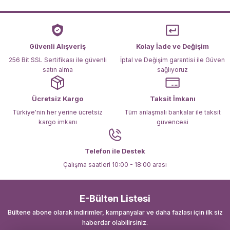
Ürün açıklamasında eksik bilgiler bulunuyor.
Ürün bilgilerinde hatalar bulunuyor.
Ürün fiyatı diğer sitelerden daha pahalı.
Güvenli Alışveriş
Kolay İade ve Değişim
Bu ürüne benzer farklı alternatifler olmalı.
256 Bit SSL Sertifikası ile güvenli
İptal ve Değişim garantisi ile Güven
satın alma
sağlıyoruz
Ücretsiz Kargo
Taksit İmkanı
Türkiye'nin her yerine ücretsiz
Tüm anlaşmalı bankalar ile taksit
kargo imkanı
güvencesi
Gönder
Telefon ile Destek
Çalışma saatleri 10:00 - 18:00 arası
E-Bülten Listesi
Bültene abone olarak indirimler, kampanyalar ve daha fazlası için ilk siz
haberdar olabilirsiniz.