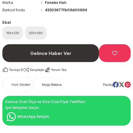
Marka
Foneks Halı
Barkod Kodu
43303677fb09d00694
Ebat
160x230
200x290
Gelince Haber Ver
Tavsiye Et
Karşılaştır
Yorum Yaz
Hızlı Gönderi
Kargo Bedava
Paylaş
Evinize Özel Ölçü ve Size Özel Fiyat Teklifleri
İçin İletişime Geçin
WhatsApp İletişim