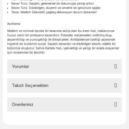
Kenar Türü: Saçaklı, geleneksel bir dokunuşla şıklığı artırır.
Kesim Türü: Dikdörtgen, düzenli ve simetrik bir görünüm sağlar.
Tema: Modern Dekoratif, çağdaş dekorasyon tarzını tamamlar.
Açıklama:
Modern ve minimal tarzda bir tasarıma sahip olan bu krem halı, mekanınıza
huzur verici bir ambiyans kazandırır. Polyester malzemeden üretilmiş olup,
dayanıklılığı ve yumuşaklığı ile dikkat çeker. Antibakteriyel özelliği sayesinde
hijyenik bir kullanım sunar. Saçaklı kenarları ve dikdörtgen kesimi, estetik bir
bütünlük oluşturur. Sahra Kalitesi halı, işlevselliği ve şıklığı bir arada arayanlar
için mükemmel bir tercihtir.
Yorumlar
Taksit Seçenekleri
Bu ürüne ilk yorumu siz yapın!
Önerileriniz
Yorum Yaz
Bu ürünün fiyat bilgisi, resim, ürün açıklamalarında ve diğer
konularda yetersiz gördüğünüz noktaları öneri formunu