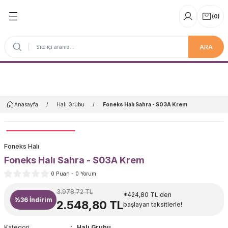
(
0
)
ARA
Anasayfa
Anasayfa
Halı Grubu
Foneks Halı Sahra - S03A Krem
Foneks Halı
Foneks Halı Sahra - S03A Krem
0 Puan - 0 Yorum
3.978,72 TL
*424,80 TL den
%36
İndirim
2.548,80 TL
başlayan taksitlerle!
Kategori
Halı Grubu