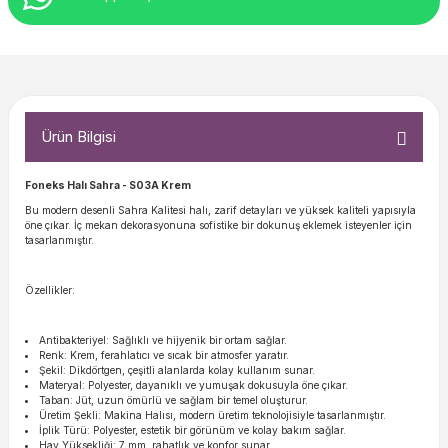
Ürün Bilgisi
Foneks Halı Sahra
- S03A Krem
Bu modern desenli Sahra Kalitesi halı, zarif detayları ve yüksek kaliteli yapısıyla
öne çıkar. İç mekan dekorasyonuna sofistike bir dokunuş eklemek isteyenler için
tasarlanmıştır.
Özellikler:
Antibakteriyel: Sağlıklı ve hijyenik bir ortam sağlar.
Renk: Krem, ferahlatıcı ve sıcak bir atmosfer yaratır.
Şekil: Dikdörtgen, çeşitli alanlarda kolay kullanım sunar.
Materyal: Polyester, dayanıklı ve yumuşak dokusuyla öne çıkar.
Taban: Jüt, uzun ömürlü ve sağlam bir temel oluşturur.
Üretim Şekli: Makina Halısı, modern üretim teknolojisiyle tasarlanmıştır.
İplik Türü: Polyester, estetik bir görünüm ve kolay bakım sağlar.
Hav Yüksekliği: 7 mm, rahatlık ve konfor sunar.