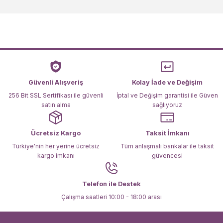
kullanarak tarafımıza iletebilirsiniz.
Görüş ve önerileriniz için teşekkür ederiz.
Ürün resmi kalitesiz, bozuk veya görüntülenemiyor.
Ürün açıklamasında eksik bilgiler bulunuyor.
Ürün bilgilerinde hatalar bulunuyor.
Ürün fiyatı diğer sitelerden daha pahalı.
Güvenli Alışveriş
Kolay İade ve Değişim
Bu ürüne benzer farklı alternatifler olmalı.
256 Bit SSL Sertifikası ile güvenli
İptal ve Değişim garantisi ile Güven
satın alma
sağlıyoruz
Ücretsiz Kargo
Taksit İmkanı
Türkiye'nin her yerine ücretsiz
Tüm anlaşmalı bankalar ile taksit
kargo imkanı
güvencesi
Gönder
Telefon ile Destek
Çalışma saatleri 10:00 - 18:00 arası