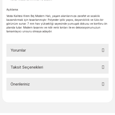
Açıklama:
Vesta Kalitesi Krem Bej Modern Halı, yaşam alanlarınıza zarafet ve sıcaklık
kazandırmak için tasarlanmıştır. Polyester iplik yapısı, dayanıklılık ve lüks bir
görünüm sunar. 7 mm hav yüksekliği sayesinde yumuşak dokusu ve konforu ön
planda tutar. Modern tasarımı ve nötr renk tonları ile ev dekorasyonunuzun
tamamlayıcı unsuru olmaya adaydır.
Yorumlar
Taksit Seçenekleri
Bu ürüne ilk yorumu siz yapın!
Önerileriniz
Yorum Yaz
Bu ürünün fiyat bilgisi, resim, ürün açıklamalarında ve diğer
konularda yetersiz gördüğünüz noktaları öneri formunu
kullanarak tarafımıza iletebilirsiniz.
Görüş ve önerileriniz için teşekkür ederiz.