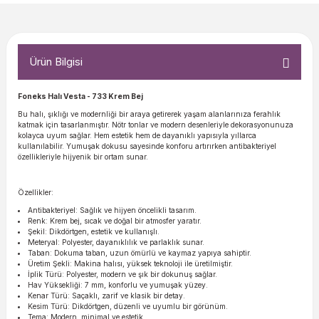
Ürün Bilgisi
Foneks Halı Vesta
- 733 Krem Bej
Bu halı, şıklığı ve modernliği bir araya getirerek yaşam alanlarınıza ferahlık
katmak için tasarlanmıştır. Nötr tonlar ve modern desenleriyle dekorasyonunuza
kolayca uyum sağlar. Hem estetik hem de dayanıklı yapısıyla yıllarca
kullanılabilir. Yumuşak dokusu sayesinde konforu artırırken antibakteriyel
özellikleriyle hijyenik bir ortam sunar.
Özellikler:
Antibakteriyel: Sağlık ve hijyen öncelikli tasarım.
Renk: Krem bej, sıcak ve doğal bir atmosfer yaratır.
Şekil: Dikdörtgen, estetik ve kullanışlı.
Meteryal: Polyester, dayanıklılık ve parlaklık sunar.
Taban: Dokuma taban, uzun ömürlü ve kaymaz yapıya sahiptir.
Üretim Şekli: Makina halısı, yüksek teknoloji ile üretilmiştir.
İplik Türü: Polyester, modern ve şık bir dokunuş sağlar.
Hav Yüksekliği: 7 mm, konforlu ve yumuşak yüzey.
Kenar Türü: Saçaklı, zarif ve klasik bir detay.
Kesim Türü: Dikdörtgen, düzenli ve uyumlu bir görünüm.
Tema: Modern, minimal ve estetik.