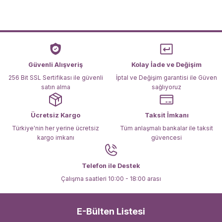
Ürün resmi kalitesiz, bozuk veya görüntülenemiyor.
Ürün açıklamasında eksik bilgiler bulunuyor.
Ürün bilgilerinde hatalar bulunuyor.
Ürün fiyatı diğer sitelerden daha pahalı.
Güvenli Alışveriş
Kolay İade ve Değişim
Bu ürüne benzer farklı alternatifler olmalı.
256 Bit SSL Sertifikası ile güvenli
İptal ve Değişim garantisi ile Güven
satın alma
sağlıyoruz
Ücretsiz Kargo
Taksit İmkanı
Türkiye'nin her yerine ücretsiz
Tüm anlaşmalı bankalar ile taksit
kargo imkanı
güvencesi
Gönder
Telefon ile Destek
Çalışma saatleri 10:00 - 18:00 arası
E-Bülten Listesi