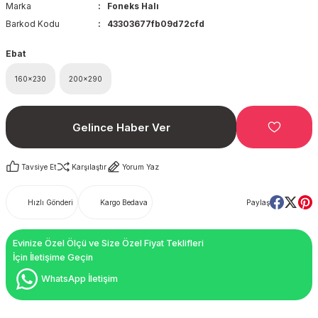
Marka
Foneks Halı
Barkod Kodu
43303677fb09d72cfd
Ebat
160x230
200x290
Gelince Haber Ver
Tavsiye Et
Karşılaştır
Yorum Yaz
Hızlı Gönderi
Kargo Bedava
Paylaş
Evinize Özel Ölçü ve Size Özel Fiyat Teklifleri
İçin İletişime Geçin
WhatsApp İletişim