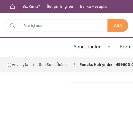
Biz Kimiz?
İletişim Bilgileri
Banka Hesapları
ARA
Anasayfa
Yeni Ürünler
Premi
Anasayfa
Seri Sonu Ürünler
Foneks Halı yıldız - 45960D 