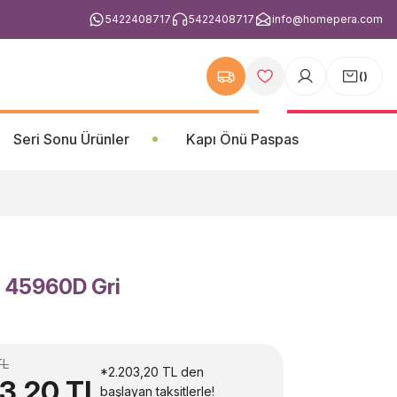
5422408717
5422408717
info@homepera.com
(
)
Seri Sonu Ürünler
Kapı Önü Paspas
 - 45960D Gri
TL
*2.203,20 TL den
3,20 TL
başlayan taksitlerle!