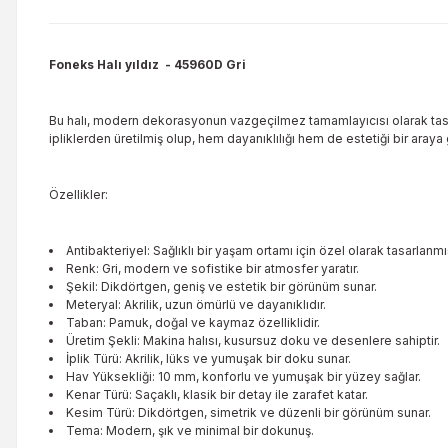
Foneks Halı yıldız
- 45960D Gri
Bu halı, modern dekorasyonun vazgeçilmez tamamlayıcısı olarak tasarlanm
ipliklerden üretilmiş olup, hem dayanıklılığı hem de estetiği bir araya g
Özellikler:
Antibakteriyel: Sağlıklı bir yaşam ortamı için özel olarak tasarlanmış
Renk: Gri, modern ve sofistike bir atmosfer yaratır.
Şekil: Dikdörtgen, geniş ve estetik bir görünüm sunar.
Meteryal: Akrilik, uzun ömürlü ve dayanıklıdır.
Taban: Pamuk, doğal ve kaymaz özelliklidir.
Üretim Şekli: Makina halısı, kusursuz doku ve desenlere sahiptir.
İplik Türü: Akrilik, lüks ve yumuşak bir doku sunar.
Hav Yüksekliği: 10 mm, konforlu ve yumuşak bir yüzey sağlar.
Kenar Türü: Saçaklı, klasik bir detay ile zarafet katar.
Kesim Türü: Dikdörtgen, simetrik ve düzenli bir görünüm sunar.
Tema: Modern, şık ve minimal bir dokunuş.