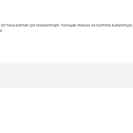
ik bir hava katmak için tasarlanmıştır. Yumuşak dokusu ve konforlu kullanımıyla 
r.
ularda yetersiz gördüğünüz noktaları öneri formunu kullanarak tarafımıza 
Bu ürüne ilk yorumu siz yapın!
Yorum Yaz