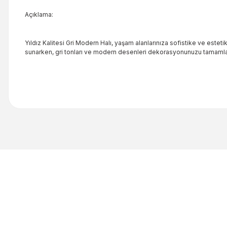
Açıklama:
Yıldız Kalitesi Gri Modern Halı, yaşam alanlarınıza sofistike ve estet
sunarken, gri tonları ve modern desenleri dekorasyonunuzu tamamla
Bu ürünün fiyat bilgisi, resim, ürün açıklamalarında ve diğer kon
Görüş ve önerileriniz için teşekkür ederiz.
Ürün resmi kalitesiz, bozuk veya görüntülenemiyor.
Ürün açıklamasında eksik bilgiler bulunuyor.
Ürün bilgilerinde hatalar bulunuyor.
Ürün fiyatı diğer sitelerden daha pahalı.
Bu ürüne benzer farklı alternatifler olmalı.