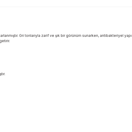
ıştır. Gri tonlarıyla zarif ve şık bir görünüm sunarken, antibakteriyel yapısıyl
etirir.
tır.