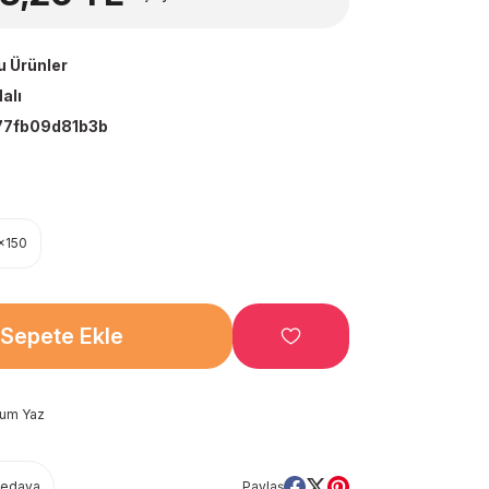
u Ürünler
alı
7fb09d81b3b
x150
Sepete Ekle
rum Yaz
Bedava
Paylaş