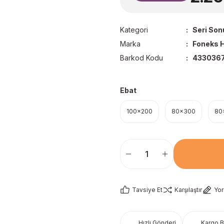
Kategori
Seri Son
Marka
Foneks H
Barkod Kodu
4330367
Ebat
100x200
80x300
80
Tavsiye Et
Karşılaştır
Yo
Hızlı Gönderi
Kargo 