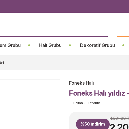
um Grubu
Halı Grubu
Dekoratif Grubu
Gri
Foneks Halı
Foneks Halı yıldız
0 Puan - 0 Yorum
4.391,06 
%50
İndirim
2.20