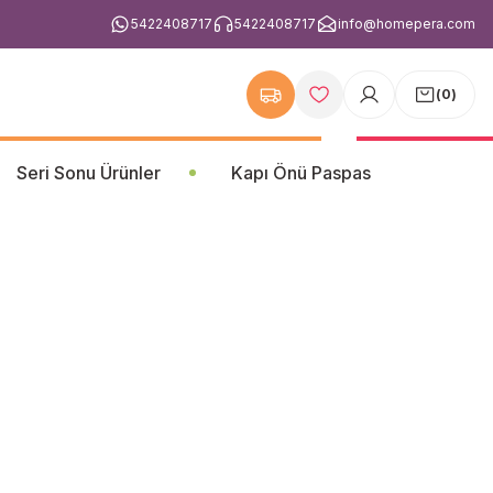
5422408717
5422408717
info@homepera.com
(
0
)
Seri Sonu Ürünler
Kapı Önü Paspas