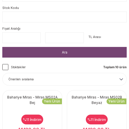
Stok Kodu
Fiyat Aralığı
TL Arası
Ara
Stoktakiler
Toplam 10 ürün
Bahariye Miras - Miras MS02A
Bahariye Miras - Miras MS02B
Yeni Ürün
Yeni Ürün
Bej
Beyaz
%11
İndirim
%11
İndirim